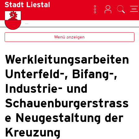
Kontakt
Login
Suche
(ausgewählt)
Home
Neuigkeiten
zur Startseite
Direkt zur Hauptnavigation
Direkt zum Inhalt
Direkt zur Suche
Direkt zum Stichwortverzeichnis
Liestal
Menü anzeigen
Werkleitungsarbeiten
Unterfeld-, Bifang-,
Industrie- und
Schauenburgerstrass
e Neugestaltung der
Kreuzung