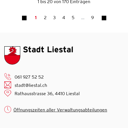
1 bis 20 von 170 Einträgen
1
2
3
4
5
…
9
061 927 52 52
stadt@liestal.ch
Rathausstrasse 36, 4410 Liestal
Öffnungszeiten aller Verwaltungsabteilungen