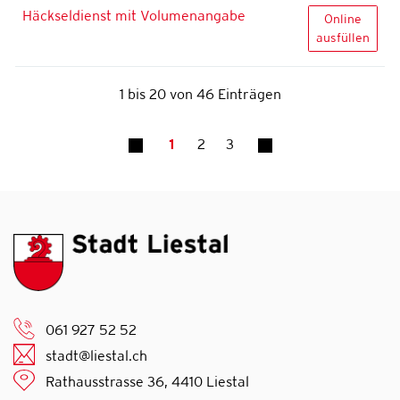
Häckseldienst mit Volumenangabe
Häckseldien
Online
ausfüllen
1 bis 20 von 46 Einträgen
1
2
3
061 927 52 52
stadt@liestal.ch
Rathausstrasse 36, 4410 Liestal