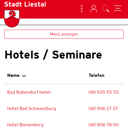
Kontakt
Login
Suche
(ausgewählt)
Home
Hotels / Seminare
zur Startseite
Direkt zur Hauptnavigation
Direkt zum Inhalt
Direkt zur Suche
Direkt zum Stichwortverzeichnis
Liestal
Menü anzeigen
Hotels / Seminare
Name
Telefon
Bad Bubendorf Hotel
061 935 55 55
Hotel Bad Schauenburg
061 906 27 27
Hotel Bienenberg
061 906 78 00