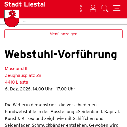
Kontakt
Login
Suche
(ausgewählt)
Home
Veranstaltungen
zur Startseite
Direkt zur Hauptnavigation
Direkt zum Inhalt
Direkt zur Suche
Direkt zum Stichwortverzeichnis
Liestal
Menü anzeigen
Webstuhl-Vorführung
Museum.BL
Zeughausplatz 28
4410 Liestal
6. Dez. 2026, 14.00 Uhr - 17.00 Uhr
Die Weberin demonstriert die verschiedenen
Bandwebstühle in der Ausstellung «Seidenband. Kapital,
Kunst & Krise» und zeigt, wie mit Schiffchen und
Seidenfäden Schmuckbänder entstehen. Gewoben wird