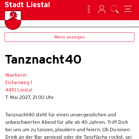
Kontakt
Login
Suche
(ausgewählt)
Home
Veranstaltungen
zur Startseite
Direkt zur Hauptnavigation
Direkt zum Inhalt
Direkt zur Suche
Direkt zum Stichwortverzeichnis
Liestal
Menü anzeigen
Tanznacht40
Waeberei
Eichenweg 1
4410 Liestal
7. Mai 2027, 21.00 Uhr
Tanznacht40 steht für einen unvergesslichen und
unbeschwerten Abend für alle ab 40 Jahren. Triff Dich
bei uns um zu tanzen, plaudern und feiern. Ob Du einen
Drink an der Bar geniesst oder die Tanzfläche rockst, sei