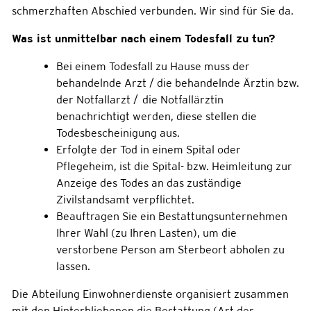
Zugehörige Objekte
schmerzhaften Abschied verbunden. Wir sind für Sie da.
Was ist unmittelbar nach einem Todesfall zu tun?
Bei einem Todesfall zu Hause muss der
behandelnde Arzt / die behandelnde Ärztin bzw.
der Notfallarzt / die Notfallärztin
benachrichtigt werden, diese stellen die
Todesbescheinigung aus.
Erfolgte der Tod in einem Spital oder
Pflegeheim, ist die Spital- bzw. Heimleitung zur
Anzeige des Todes an das zuständige
Zivilstandsamt verpflichtet.
Beauftragen Sie ein Bestattungsunternehmen
Ihrer Wahl (zu Ihren Lasten), um die
verstorbene Person am Sterbeort abholen zu
lassen.
Die Abteilung Einwohnerdienste organisiert zusammen
mit den Hinterbliebenen die Bestattung (Art der