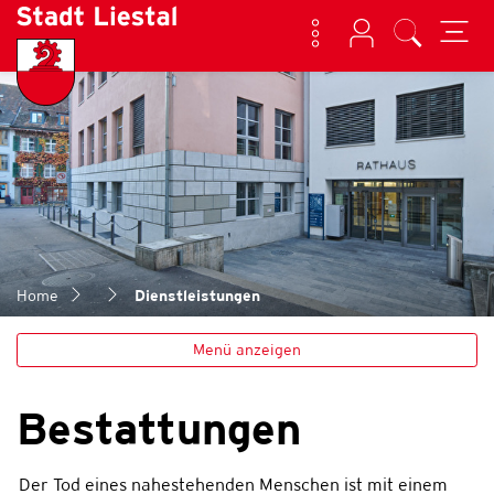
Kontakt
Login
Suche
zur Startseite
Direkt zur Hauptnavigation
Direkt zum Inhalt
Direkt zur Suche
Direkt zum Stichwortverzeichnis
Liestal
(ausgewählt)
Home
Dienstleistungen
Menü anzeigen
Bestattungen
Der Tod eines nahestehenden Menschen ist mit einem