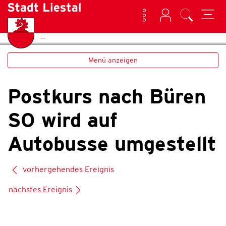
Kontakt
Login
Suche
(ausgewählt)
Home
Geschichte
zur Startseite
Direkt zur Hauptnavigation
Direkt zum Inhalt
Direkt zur Suche
Direkt zum Stichwortverzeichnis
Liestal
Menü anzeigen
Postkurs nach Büren
SO wird auf
Autobusse umgestellt
vorhergehendes Ereignis
nächstes Ereignis