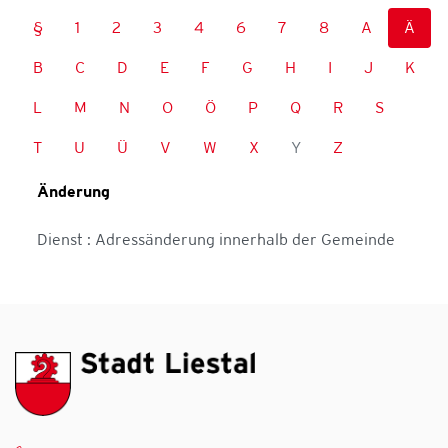
§
1
2
3
4
6
7
8
A
Ä
B
C
D
E
F
G
H
I
J
K
L
M
N
O
Ö
P
Q
R
S
T
U
Ü
V
W
X
Y
Z
Änderung
Dienst : Adressänderung innerhalb der Gemeinde