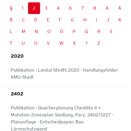
§
1
2
3
4
6
7
8
A
Ä
B
C
D
E
F
G
H
I
J
K
L
M
N
O
Ö
P
Q
R
S
T
U
Ü
V
W
X
Y
Z
2020
Publikation : Liestal Stedtli 2020 - Handlungsfelder
KMU-Stadt
2402
Publikation : Quartierplanung Cheddite II +
Mutation Zonenplan Siedlung, Parz. 2402/3227 -
Planauflage - Entscheidpapier Bau
Lärmschutzwand